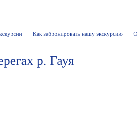
кскурсии
Как забронировать нашу экскурсию
О
регах р. Гауя