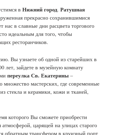
Нижний город
Ратушная
устимся в
.
, оруженная прекрасно сохранившимися
 нас в славные дни расцвета торгового
есто идеальным для того, чтобы
ащих ресторанчиков.
ию. Вы узнаете об одной из старейших в
00 лет, зайдете в музейную комнату
переулка Св. Екатерины
ами
–
о множество мастерских, где современные
з стекла и керамики, кожи и тканей,
ремя которого Вы сможете приобрести
 атмосферой, царящей на улицах старого
ся обратным трансфером в круизный порт