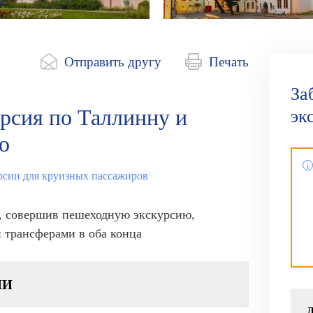
Отправить другу
Печать
За
рсия по Таллинну и
эк
о
рсии для круизных пассажиров
 , совершив пешеходную экскурсию,
 трансферами в оба конца
ИИ