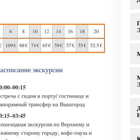
6
8
10
12
14
16
18
20
€
109
€
88
€
74
€
65
€
59
€
57
€
55
€
52.5
€
асписание экскурсии
0:00
–
00:15
стреча с гидом в порту/ гостинице и
анорамный трансфер на Вышгород
0:15
–
03:45
ешеходная экскурсия по Верхнему и
ижнему старому городу, кофе-пауза и