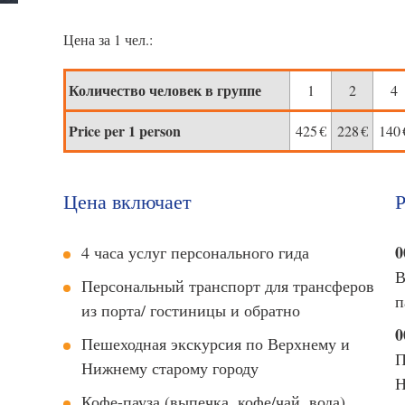
Цена за 1 чел.:
Количество человек в группе
1
2
4
Price per 1 person
425
€
228
€
140
Цена включает
Р
0
4 часа услуг персонального гида
В
Персональный транспорт для трансферов
п
из порта/ гостиницы и обратно
0
Пешеходная экскурсия по Верхнему и
П
Нижнему старому городу
Н
Кофе-пауза (выпечка, кофе/чай, вода)