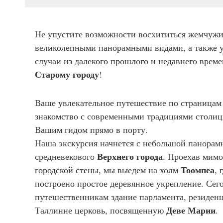
Не упустите возможности восхититься жемчужи
великолепными панорамными видами, а также 
случаи из далекого прошлого и недавнего врем
Старому городу
!
Ваше увлекательное путешествие по страница
знакомство с современными традициями столицы
Вашим гидом прямо в порту.
Наша экскурсия начнется с небольшой панорамн
Верхнего города
средневекового
. Проехав мим
Тоомпеа
городской стены, мы выедем на холм
, 
построено простое деревянное укрепление. Сег
путешественникам здание парламента, резиден
Деве Марии
Таллинне церковь, посвященную
.