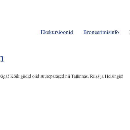
Ekskursioonid
Broneerimisinfo
n
äga! Kõik giidid olid suurepärased nii Tallinnas, Riias ja Helsingis!