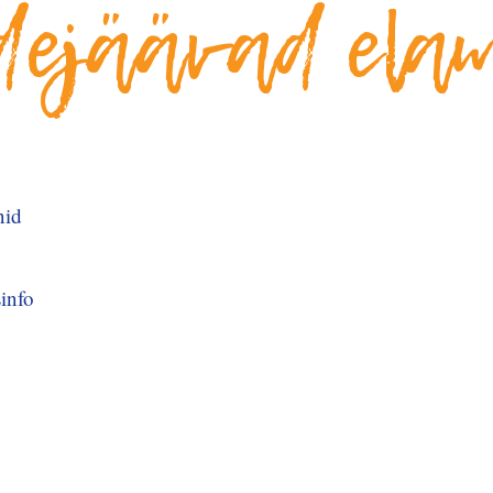
dejäävad ela
nid
info