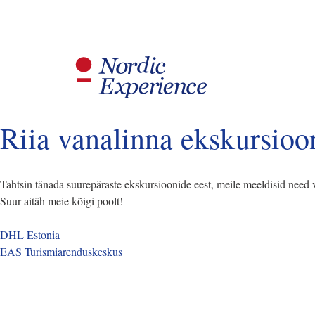
Riia vanalinna ekskursioo
Tahtsin tänada suurepäraste ekskursioonide eest, meile meeldisid need v
Suur aitäh meie kõigi poolt!
DHL Estonia
EAS Turismiarenduskeskus