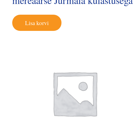
mereäärse Jurmala külastusega
Lisa korvi