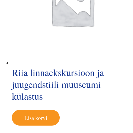
Riia linnaekskursioon ja
juugendstiili muuseumi
külastus
Lisa korvi