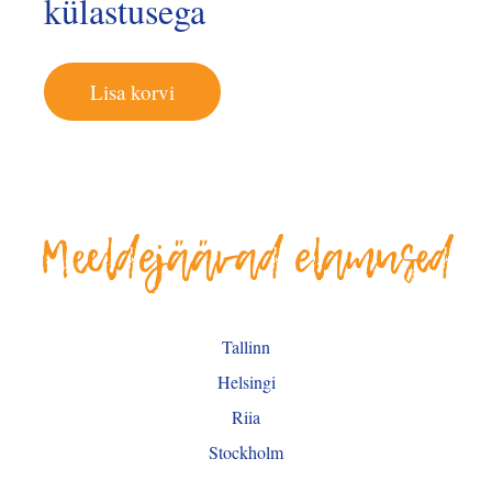
külastusega
Lisa korvi
Meeldejäävad elamused
Tallinn
Helsingi
Riia
Stockholm